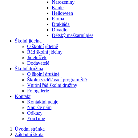
Narozeniny
Kaple
Helloween
Farma
Drakiáda
Divadlo
Dětský maškarní ples
Školní jídelna
O školní jídelně
Řád školní jídelny
Jídelníček
Dodavatelé
Školní družina
O školní družině
Školní vzdělávací program ŠD
Vnitřní řád školní družiny
Fotogalerie
Kontakt
Kontaktní údaje
Napište nám
Odkazy
YouTube
Úvodní stránka
Základní škola