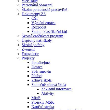
Vize školy
Personální obsazení
Školní poradenské pracoviště
Dokumenty ZŠ
ČŠI
Výroční zpráva
Rozpočet
Školní, klasifikační řád
Školní vzdělávací program
Úspěchy naší školy
Školní potřeby
Zvonění
Fotogalerie
Projekty
Pomáhejme
Dotace
Sběr surovin
Pětiboj
Zdravá škola
Skutečně zdravá škola
Základní informace
Aktivity
Mistři
Projekty MSK
Naučná stezka