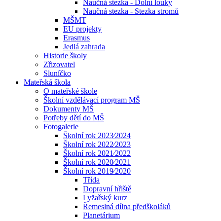
Naučná stezka - Dolní louky
Naučná stezka - Stezka stromů
MŠMT
EU projekty
Erasmus
Jedlá zahrada
Historie školy
Zřizovatel
Sluníčko
Mateřská škola
O mateřské škole
Školní vzdělávací program MŠ
Dokumenty MŠ
Potřeby dětí do MŠ
Fotogalerie
Školní rok 2023⁄2024
Školní rok 2022⁄2023
Školní rok 2021⁄2022
Školní rok 2020⁄2021
Školní rok 2019⁄2020
Třída
Dopravní hřiště
Lyžařský kurz
Řemeslná dílna předškoláků
Planetárium