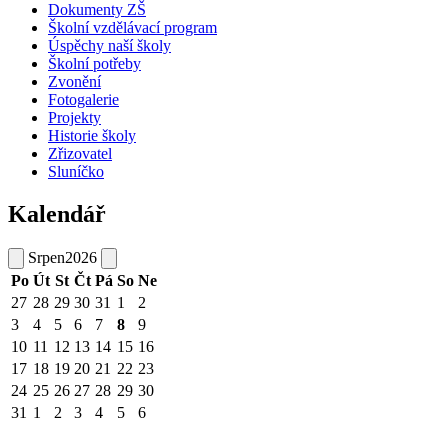
Dokumenty ZŠ
Školní vzdělávací program
Úspěchy naší školy
Školní potřeby
Zvonění
Fotogalerie
Projekty
Historie školy
Zřizovatel
Sluníčko
Kalendář
Srpen
2026
Po
Út
St
Čt
Pá
So
Ne
27
28
29
30
31
1
2
3
4
5
6
7
8
9
10
11
12
13
14
15
16
17
18
19
20
21
22
23
24
25
26
27
28
29
30
31
1
2
3
4
5
6