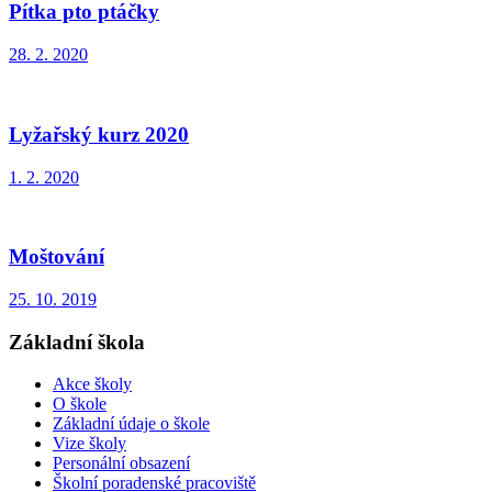
Pítka pto ptáčky
28. 2. 2020
Lyžařský kurz 2020
1. 2. 2020
Moštování
25. 10. 2019
Základní škola
Akce školy
O škole
Základní údaje o škole
Vize školy
Personální obsazení
Školní poradenské pracoviště