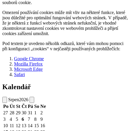
souborů cookie.
Omezení používání cookies může mít vliv na některé funkce, které
jsou důležité pro optimální fungování webových stránek. V případě,
že je některá z funkcí webových stránek nefuknční, je vhodné
zkontrolovat nastavení cookies ve webovém prohlížeči a přijetí
cookies zařízení umožnit.
Pod textem je uvedeno několik odkazů, které vám mohou pomoci
při konfiguraci „cookies“ v nejčastěji používaných prohlížečích:
Google Chrome
Mozilla Firefox
Microsoft Edge
Safari
Kalendář
Srpen
2026
Po
Út
St
Čt
Pá
So
Ne
27
28
29
30
31
1
2
3
4
5
6
7
8
9
10
11
12
13
14
15
16