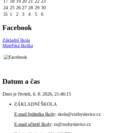
17
18
19
20
21
22
23
24
25
26
27
28
29
30
31
1
2
3
4
5
6
Facebook
Základní škola
Mateřská školka
Datum a čas
Dnes je
čtvrtek
,
6. 8. 2026
,
21:46:15
ZÁKLADNÍ ŠKOLA
E-mail ředitelka školy
: skola@zszbyslavice.cz
E-mail učitelé školy
: zs@zszbyslavice.cz