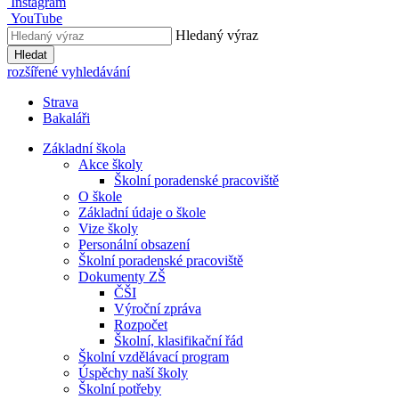
Instagram
YouTube
Hledaný výraz
Hledat
rozšířené vyhledávání
Strava
Bakaláři
Základní škola
Akce školy
Školní poradenské pracoviště
O škole
Základní údaje o škole
Vize školy
Personální obsazení
Školní poradenské pracoviště
Dokumenty ZŠ
ČŠI
Výroční zpráva
Rozpočet
Školní, klasifikační řád
Školní vzdělávací program
Úspěchy naší školy
Školní potřeby