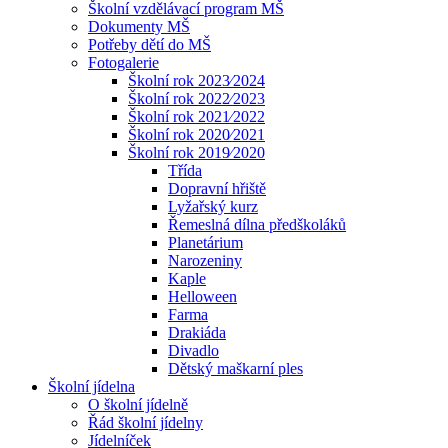
Školní vzdělávací program MŠ
Dokumenty MŠ
Potřeby dětí do MŠ
Fotogalerie
Školní rok 2023⁄2024
Školní rok 2022⁄2023
Školní rok 2021⁄2022
Školní rok 2020⁄2021
Školní rok 2019⁄2020
Třída
Dopravní hřiště
Lyžařský kurz
Řemeslná dílna předškoláků
Planetárium
Narozeniny
Kaple
Helloween
Farma
Drakiáda
Divadlo
Dětský maškarní ples
Školní jídelna
O školní jídelně
Řád školní jídelny
Jídelníček