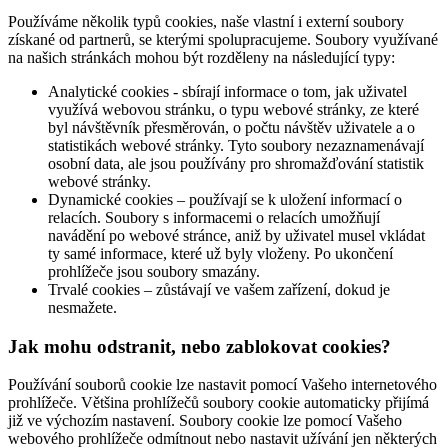
Používáme několik typů cookies, naše vlastní i externí soubory
získané od partnerů, se kterými spolupracujeme. Soubory využívané
na našich stránkách mohou být rozděleny na následující typy:
Analytické cookies - sbírají informace o tom, jak uživatel
využívá webovou stránku, o typu webové stránky, ze které
byl návštěvník přesměrován, o počtu návštěv uživatele a o
statistikách webové stránky. Tyto soubory nezaznamenávají
osobní data, ale jsou používány pro shromažďování statistik
webové stránky.
Dynamické cookies – používají se k uložení informací o
relacích. Soubory s informacemi o relacích umožňují
navádění po webové stránce, aniž by uživatel musel vkládat
ty samé informace, které už byly vloženy. Po ukončení
prohlížeče jsou soubory smazány.
Trvalé cookies – zůstávají ve vašem zařízení, dokud je
nesmažete.
Jak mohu odstranit, nebo zablokovat cookies?
Používání souborů cookie lze nastavit pomocí Vašeho internetového
prohlížeče. Většina prohlížečů soubory cookie automaticky přijímá
již ve výchozím nastavení. Soubory cookie lze pomocí Vašeho
webového prohlížeče odmítnout nebo nastavit užívání jen některých