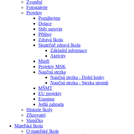
Zvonění
Fotogalerie
Projekty
Pomáhejme
Dotace
Sběr surovin
Pětiboj
Zdravá škola
Skutečně zdravá škola
Základní informace
Aktivity
Mistři
Projekty MSK
Naučná stezka
Naučná stezka - Dolní louky
Naučná stezka - Stezka stromů
MŠMT
EU projekty
Erasmus
Jedlá zahrada
Historie školy
Zřizovatel
Sluníčko
Mateřská škola
O mateřské škole