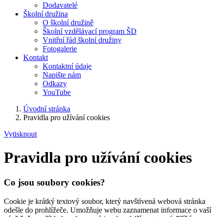
Dodavatelé
Školní družina
O školní družině
Školní vzdělávací program ŠD
Vnitřní řád školní družiny
Fotogalerie
Kontakt
Kontaktní údaje
Napište nám
Odkazy
YouTube
Úvodní stránka
Pravidla pro užívání cookies
Vytisknout
Pravidla pro užívání cookies
Co jsou soubory cookies?
Cookie je krátký textový soubor, který navštívená webová stránka
odešle do prohlížeče. Umožňuje webu zaznamenat informace o vaší